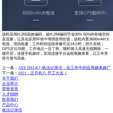
该机采用H.265高效编码，
较H.264编码节省30%-50%的存储空间
及流量
，让其在应用环境中增强使用价值；该机内置3600mAH大
电池，强劲电量，工作时间连续录像可达14小时，持久在线；
GPS
定位功能，工作地点一目了然，随时接入高速无线网络，一
键开启，连接手机操控，实现连接平台远程视频查看，让工作变
得方便与高效。
上一条：
AEE DSJ-K7 |执法记录仪，在工作中的应用越来越广
下一条：
2021，正月初八 开工大吉！
关于我们
企业简介
荣誉资质
人才招聘
联系我们
产品中心
执法记录仪