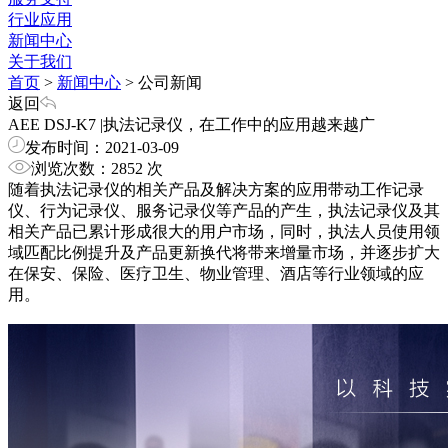
行业应用
新闻中心
关于我们
首页
>
新闻中心
>
公司新闻
返回
AEE DSJ-K7 |执法记录仪，在工作中的应用越来越广
发布时间：2021-03-09
浏览次数：2852 次
随着执法记录仪的相关产品及解决方案的应用带动工作记录
仪、行为记录仪、服务记录仪等产品的产生，执法记录仪及其
相关产品已累计形成很大的用户市场，同时，执法人员使用领
域匹配比例提升及产品更新换代将带来增量市场，并逐步扩大
在保安、保险、医疗卫生、物业管理、酒店等行业领域的应
用。