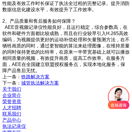
性能及有效工作时长
保证了执法全过程的完整记录。提升
消防
数据信息化建设水平，有效提升了工作效率。
2、产品质量和售后服务如何保障？
AEE音视频记录仪性能良好，且运行稳定，综合参数高，在
软件和硬件方面都比较成熟，而且在行
业较早引入H.265高效
编码
，
为视频提供更好的运动补偿处理和矢量预测方法
，
在不
牺牲画质的同时
，
通过更智能的算法来处理图像
，
在维持质量
的同时保持更低的比特率
，
在
原来一半带宽
基础上
就可以播放
相同质量的视频
，
有效提升画质
，
提高工作效率。
在服务方
面
，AEE在全国建立联盟授权服务点
，
实现本地化服务
，保
障产品售后无忧。
上一条：
铁路解决方案
下一条：
城管执法解决方案
关于我们
企业简介
荣誉资质
人才招聘
联系我们
产品中心
执法记录仪