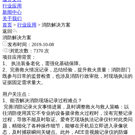
行业应用
新闻中心
关于我们
首页
>
行业应用
>
消防解决方案
返回
消防解决方案
发布时间：2019-10-08
浏览次数：7370 次
项目应用背景：
1、 执法装备老化，需强化基础保障。
2、完善救火情况记录，总结经验，提升救火质量：消防部门
既参与日常的监督检查，也涉及消防行政审批，对现场执法的
证据固定需求量大。
用户关注点：
1、能否解决
消防现场记录过程
难点？
完善
消防记录火灾事情进展
，及时调
整救火与救人策略
：以
往消防使用
其它不专业的设备
摄录
救火
过程时，没有完整记录
过程，导致不能及时取证。
爱奇艺
现场执法记录仪针对此类问
题，精细化了各种操作细节，能够在开机后立即进入录像状
态，及时捕获瞬间关键
点
。此外，
AEE音视频记录仪的防爆