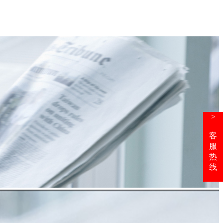
>
客
服
热
线