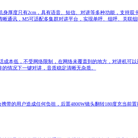
终端，机身厚度只有2cm，具有语音、短信、对讲等多种功能，支持
清晰通讯，M5可适配多集群对讲平台，实现单呼、组呼、关联
通话成本低，不受网络限制，在网络未覆盖到的地方，对讲机可
作的情况下一键对讲，音质稳定清晰无杂质。
不会给携带的用户造成任何负担，后置4800W镜头翻转180度充当