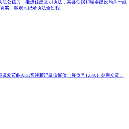
执法公信力，推进住建文明执法，某县住房和城乡建设局为一线
够真实、客观地记录执法全过程。
诚邀您莅临AEE音视频记录仪展位（展位号T23A）参观交流。