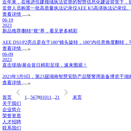
近年来，在推进住建领域执法监督的智慧信息化建设背景下，
监督人员购置一批高质量执法记录仪AEE K5高清执法记录
查看详情
06-19
2023
新品推荐|翻转“视”界，看见更多精彩
AEE DSJ-P2亮点是在于180°镜头旋转，180°内任意角
查看详情
06-09
2023
直击现场|展会首日精彩呈现，速来围观！
2023年3月9日，第23届湖南智慧安防产品暨警用装备博览
查看详情
首页
1
...
5
6
7
8
9
10
11
...
21
末页
关于我们
企业简介
荣誉资质
人才招聘
联系我们