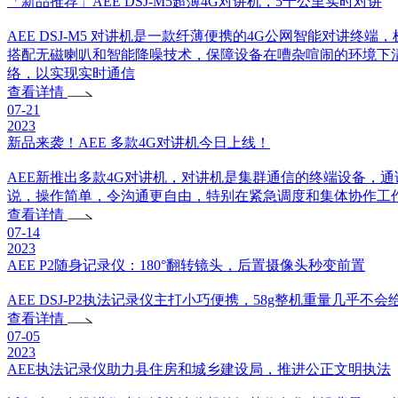
「新品推荐」AEE DSJ-M5超薄4G对讲机，5千公里实时对讲
AEE DSJ-M5 对讲机是一款纤薄便携的4G公网智能对讲
搭配无磁喇叭和智能降噪技术，保障设备在嘈杂喧闹的环境下
络，以实现实时通信
查看详情
07-21
2023
新品来袭！AEE 多款4G对讲机今日上线！
AEE新推出多款4G对讲机，对讲机是集群通信的终端设备，
说，操作简单，令沟通更自由，特别在紧急调度和集体协作工
查看详情
07-14
2023
AEE P2随身记录仪：180°翻转镜头，后置摄像头秒变前置
AEE DSJ-P2执法记录仪主打小巧便携，58g整机重量几乎
查看详情
07-05
2023
AEE执法记录仪助力县住房和城乡建设局，推进公正文明执法